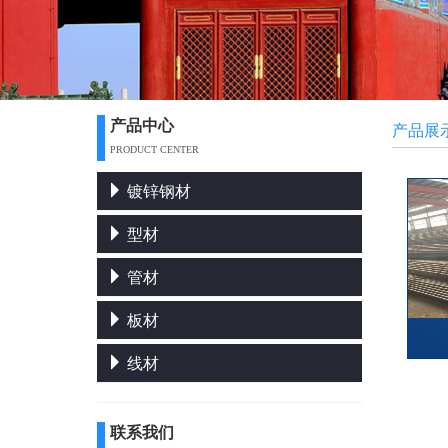
产品中心
产品展
PRODUCT CENTER
镀锌钢材
型材
管材
板材
线材
联系我们