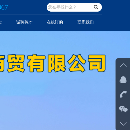
367
念
诚聘英才
在线订购
联系我们