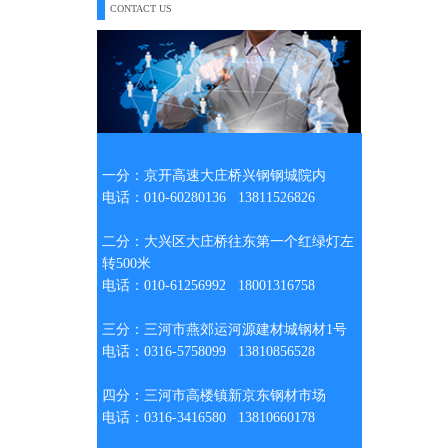
CONTACT US
一分：京开高速大庄桥兴钢钢城院内
电话：010-60280136 13811526826
二分：大兴区大庄桥往东第一个红绿灯左
转500米
电话：010-61256992 18001316758
三分：三河市燕郊运河源建材城钢材1号
电话：0316-5758099 13810856528
四分：三河市高楼镇新京东钢材市场
电话：0316-3416580 13810660178