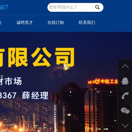
367
念
诚聘英才
在线订购
联系我们